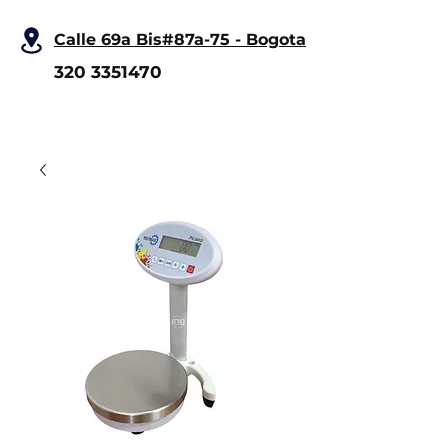
Calle 69a Bis#87a-75 - Bogota
320 3351470