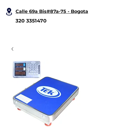
Calle 69a Bis#87a-75 - Bogota
320 3351470